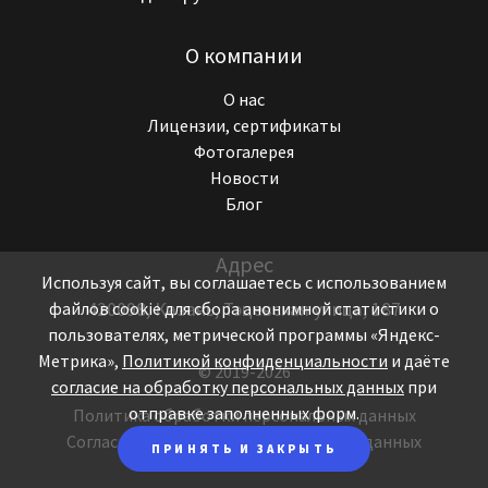
О компании
О нас
Лицензии, сертификаты
Фотогалерея
Новости
Блог
Адрес
Используя сайт, вы соглашаетесь с использованием
420098, Казань, Тэцевская улица, 187
файлов cookie для сбора анонимной статистики о
пользователях, метрической программы «Яндекс-
Метрика»,
Политикой конфиденциальности
и даёте
© 2019-
2026
согласие на обработку персональных данных
при
отправке заполненных форм.
Политика обработки персональных данных
Согласие на обработку персональных данных
ПРИНЯТЬ И ЗАКРЫТЬ